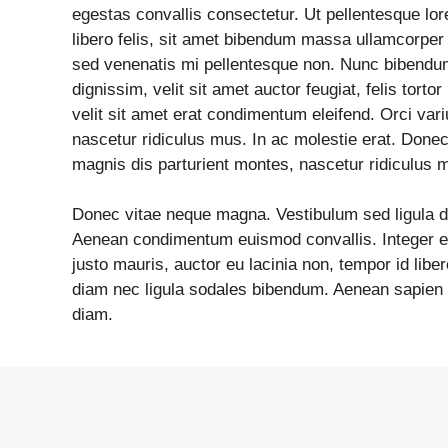
egestas convallis consectetur. Ut pellentesque lor
libero felis, sit amet bibendum massa ullamcorper n
sed venenatis mi pellentesque non. Nunc bibendum
dignissim, velit sit amet auctor feugiat, felis torto
velit sit amet erat condimentum eleifend. Orci var
nascetur ridiculus mus. In ac molestie erat. Done
magnis dis parturient montes, nascetur ridiculus 
Donec vitae neque magna. Vestibulum sed ligula dui
Aenean condimentum euismod convallis. Integer ege
justo mauris, auctor eu lacinia non, tempor id libe
diam nec ligula sodales bibendum. Aenean sapien fe
diam.