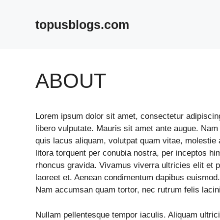
Skip
to
topusblogs.com
content
ABOUT
Lorem ipsum dolor sit amet, consectetur adipiscing 
libero vulputate. Mauris sit amet ante augue. Nam s
quis lacus aliquam, volutpat quam vitae, molestie a
litora torquent per conubia nostra, per inceptos h
rhoncus gravida. Vivamus viverra ultricies elit et
laoreet et. Aenean condimentum dapibus euismod. Pe
Nam accumsan quam tortor, nec rutrum felis lacini
Nullam pellentesque tempor iaculis. Aliquam ultri