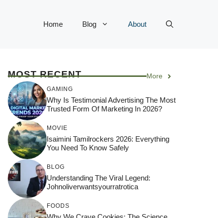
Home
Blog
About
MOST RECENT
More
GAMING
Why Is Testimonial Advertising The Most
Trusted Form Of Marketing In 2026?
MOVIE
Isaimini Tamilrockers 2026: Everything
You Need To Know Safely
BLOG
Understanding The Viral Legend:
Johnoliverwantsyourratrotica
FOODS
Why We Crave Cookies: The Science,