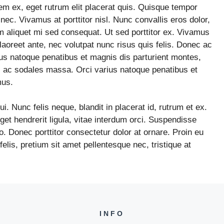
em ex, eget rutrum elit placerat quis. Quisque tempor
ec. Vivamus at porttitor nisl. Nunc convallis eros dolor,
 aliquet mi sed consequat. Ut sed porttitor ex. Vivamus
r laoreet ante, nec volutpat nunc risus quis felis. Donec ac
ius natoque penatibus et magnis dis parturient montes,
c ac sodales massa. Orci varius natoque penatibus et
mus.
. Nunc felis neque, blandit in placerat id, rutrum et ex.
t hendrerit ligula, vitae interdum orci. Suspendisse
ro. Donec porttitor consectetur dolor at ornare. Proin eu
lis, pretium sit amet pellentesque nec, tristique at
INFO